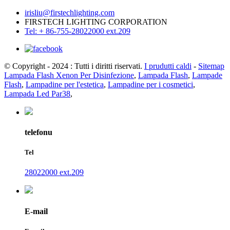
irisliu@firstechlighting.com
FIRSTECH LIGHTING CORPORATION
Tel: + 86-755-28022000 ext.209
© Copyright - 2024 : Tutti i diritti riservati.
I prudutti caldi
-
Sitemap
Lampada Flash Xenon Per Disinfezione
,
Lampada Flash
,
Lampade
Flash
,
Lampadine per l'estetica
,
Lampadine per i cosmetici
,
Lampada Led Par38
,
telefonu
Tel
28022000 ext.209
E-mail