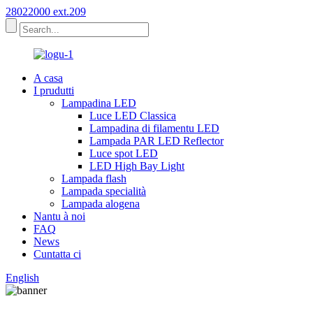
28022000 ext.209
A casa
I prudutti
Lampadina LED
Luce LED Classica
Lampadina di filamentu LED
Lampada PAR LED Reflector
Luce spot LED
LED High Bay Light
Lampada flash
Lampada specialità
Lampada alogena
Nantu à noi
FAQ
News
Cuntatta ci
English