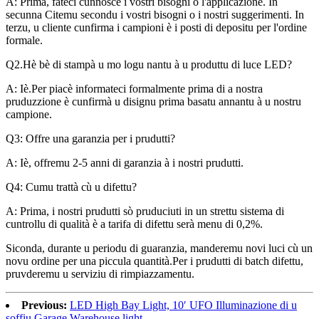
A: Prima, fateci cunnosce i vostri bisogni o l'applicazione. In
secunna Citemu secondu i vostri bisogni o i nostri suggerimenti. In
terzu, u cliente cunfirma i campioni è i posti di depositu per l'ordine
formale.
Q2.Hè bè di stampà u mo logu nantu à u produttu di luce LED?
A: Iè.Per piacè informateci formalmente prima di a nostra
pruduzzione è cunfirmà u disignu prima basatu annantu à u nostru
campione.
Q3: Offre una garanzia per i prudutti?
A: Iè, offremu 2-5 anni di garanzia à i nostri prudutti.
Q4: Cumu trattà cù u difettu?
A: Prima, i nostri prudutti sò pruduciuti in un strettu sistema di
cuntrollu di qualità è a tarifa di difettu serà menu di 0,2%.
Siconda, durante u periodu di guaranzia, manderemu novi luci cù un
novu ordine per una piccula quantità.Per i prudutti di batch difettu,
pruvderemu u serviziu di rimpiazzamentu.
Previous:
LED High Bay Light, 10′ UFO Illuminazione di u
soffiu Garage Warehouse light