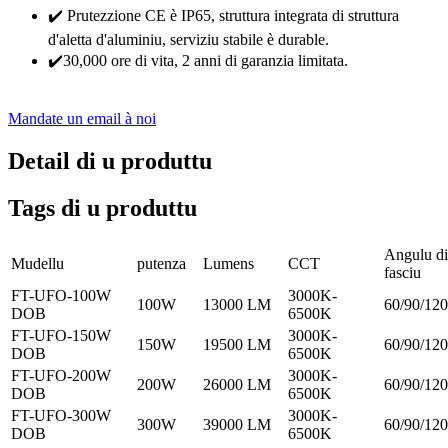
✔️ Prutezzione CE è IP65, struttura integrata di struttura
d'aletta d'aluminiu, serviziu stabile è durable.
✔️30,000 ore di vita, 2 anni di garanzia limitata.
Mandate un email à noi
Detail di u produttu
Tags di u produttu
Angulu di
Mudellu
putenza
Lumens
CCT
fasciu
FT-UFO-100W
3000K-
100W
13000 LM
60/90/120
DOB
6500K
FT-UFO-150W
3000K-
150W
19500 LM
60/90/120
DOB
6500K
FT-UFO-200W
3000K-
200W
26000 LM
60/90/120
DOB
6500K
FT-UFO-300W
3000K-
300W
39000 LM
60/90/120
DOB
6500K