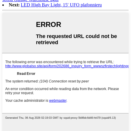
Next:
LED High Bay Light, 15′ UFO plafonnieru