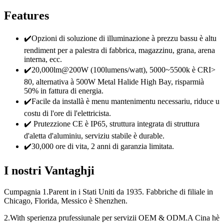
Features
✔️Opzioni di soluzione di illuminazione à prezzu bassu è altu
rendiment per a palestra di fabbrica, magazzinu, grana, arena
interna, ecc.
✔️20,000lm@200W (100lumens/watt), 5000~5500k è CRI>
80, alternativa à 500W Metal Halide High Bay, risparmià
50% in fattura di energia.
✔️Facile da installà è menu mantenimentu necessariu, riduce u
costu di l'ore di l'elettricista.
✔️ Prutezzione CE è IP65, struttura integrata di struttura
d'aletta d'aluminiu, serviziu stabile è durable.
✔️30,000 ore di vita, 2 anni di garanzia limitata.
I nostri Vantaghji
Cumpagnia 1.Parent in i Stati Uniti da 1935. Fabbriche di filiale in
Chicago, Florida, Messico è Shenzhen.
2.With sperienza prufessiunale per servizii OEM & ODM.A Cina hè