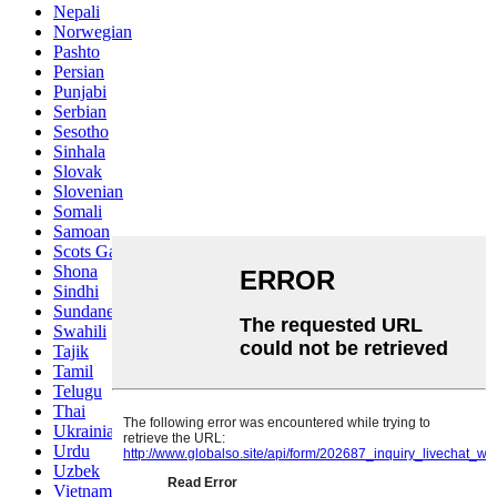
Nepali
Norwegian
Pashto
Persian
Punjabi
Serbian
Sesotho
Sinhala
Slovak
Slovenian
Somali
Samoan
Scots Gaelic
Shona
Sindhi
Sundanese
Swahili
Tajik
Tamil
Telugu
Thai
Ukrainian
Urdu
Uzbek
Vietnamese