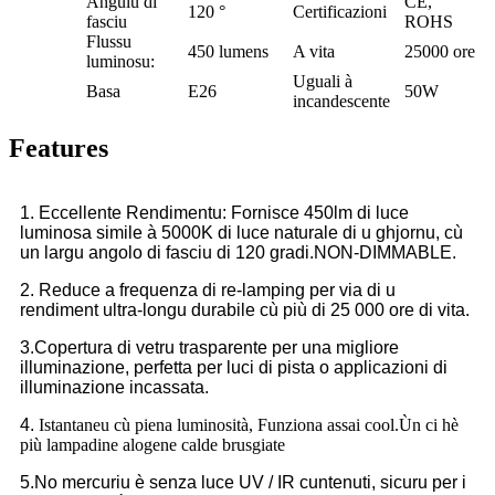
Angulu di
CE,
120 °
Certificazioni
fasciu
ROHS
Flussu
450 lumens
A vita
25000 ore
luminosu:
Uguali à
Basa
E26
50W
incandescente
Features
1. Eccellente Rendimentu: Fornisce 450lm di luce
luminosa simile à 5000K di luce naturale di u ghjornu, cù
un largu angolo di fasciu di 120 gradi.NON-DIMMABLE.
2. Reduce a frequenza di re-lamping per via di u
rendiment ultra-longu durabile cù più di 25 000 ore di vita.
3.Copertura di vetru trasparente per una migliore
illuminazione, perfetta per luci di pista o applicazioni di
illuminazione incassata.
4.
Istantaneu cù piena luminosità, Funziona assai cool.Ùn ci hè
più lampadine alogene calde brusgiate
5.No mercuriu è senza luce UV / IR cuntenuti, sicuru per i