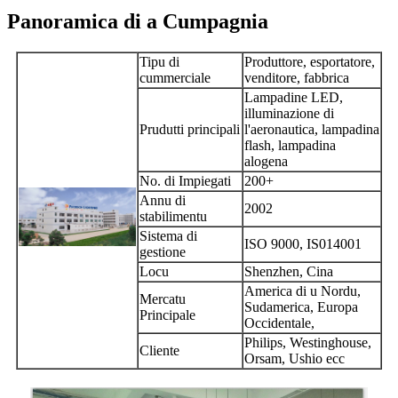
Panoramica di a Cumpagnia
Tipu di
Produttore, esportatore,
cummerciale
venditore, fabbrica
Lampadine LED,
illuminazione di
Prudutti principali
l'aeronautica, lampadina
flash, lampadina
alogena
No. di Impiegati
200+
Annu di
2002
stabilimentu
Sistema di
ISO 9000, IS014001
gestione
Locu
Shenzhen, Cina
America di u Nordu,
Mercatu
Sudamerica, Europa
Principale
Occidentale,
Philips, Westinghouse,
Cliente
Orsam, Ushio ecc