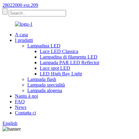
28022000 ext.209
A casa
I prudutti
Lampadina LED
Luce LED Classica
Lampadina di filamentu LED
Lampada PAR LED Reflector
Luce spot LED
LED High Bay Light
Lampada flash
Lampada specialità
Lampada alogena
Nantu à noi
FAQ
News
Cuntatta ci
English