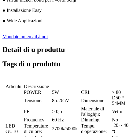
● Installazione Easy
● Wide Applicazioni
Mandate un email à noi
Detail di u produttu
Tags di u produttu
Articulu
Descrizzione
POWER
5W
CRI:
> 80
D50 *
Tensione:
85-265V
Dimensione
54MM
Materiale di
PF
≥ 0,5
Vetru
l'alloghju:
Frequency
60 Hz
Dimming:
No
-20 ~ 40
LED
Temperature
Tempu
2700k/5000k
GU10
di culore:
d'operazione:
℃