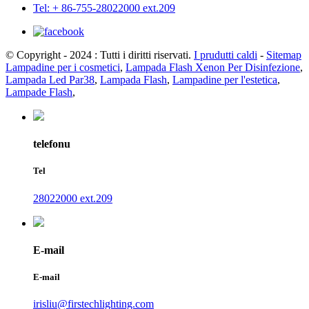
Tel: + 86-755-28022000 ext.209
© Copyright - 2024 : Tutti i diritti riservati.
I prudutti caldi
-
Sitemap
Lampadine per i cosmetici
,
Lampada Flash Xenon Per Disinfezione
,
Lampada Led Par38
,
Lampada Flash
,
Lampadine per l'estetica
,
Lampade Flash
,
telefonu
Tel
28022000 ext.209
E-mail
E-mail
irisliu@firstechlighting.com