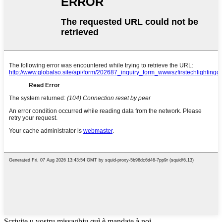
Scrivite u vostru missaghju quì è mandate à noi